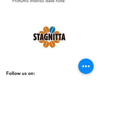
Profumo intenso dalle note
cioccolattate.
Confezione da 150 cialde ese 44mm.
Follow us on:
SHOP
|
CONTATTI
|
TERMINI &
CONDIZIONI
|
PRIVACY POLICY
Iscriviti alla nostra Newsletter