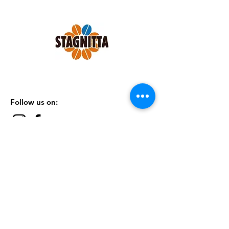
e cremoso pur essendo privo di
caffeina.
Confezione 4 pack x 250 grammi
MACINATO PER MACCHINETTE
ESPRESSO.
Follow us on:
SHOP
|
CONTATTI
|
TERMINI &
CONDIZIONI
|
PRIVACY POLICY
Iscriviti alla nostra Newsletter
Iscriviti