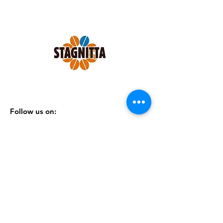
del guatemala. Un caffe’ da veri
intenditori.
Confezione 1 pack x 250 grammi
MACINATO PER ESPRESSO.
Follow us on:
SHOP
|
CONTATTI
|
TERMINI &
CONDIZIONI
|
PRIVACY POLICY
Iscriviti alla nostra Newsletter
Iscriviti